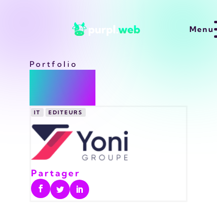
Menu
projets
Portfolio
Yoni
savoir faire
clients
IT
EDITEURS
ressources
a propos
contact
Partager