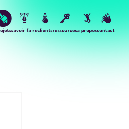
ojets
savoir faire
clients
ressources
a propos
contact