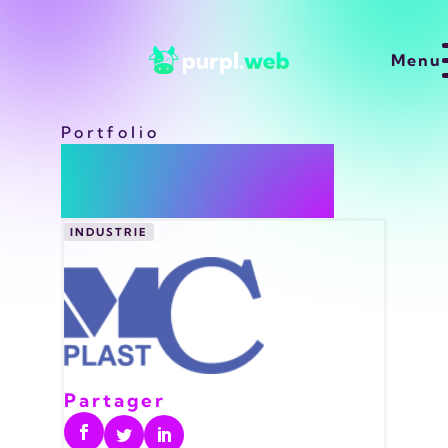
Menu
projets
Portfolio
MC Plast
savoir faire
clients
INDUSTRIE
ressources
a propos
contact
Partager